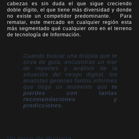
cabezas es sin duda el que sigue creciendo
doble dígito, el que tiene más diversidad y donde
no existe un competidor predominante. Para
rematar, este mercado en cualquier región esta
más segmentado qué cualquier otro en el terreno
de tecnología de Información.
Cuando buscar una brújula que te
sirva de guía, encuentras un mar
de reportes y análisis de la
situación del riesgo digital, los
analistas generan tantos informes
que llega un momento que
te
pierdes con tantas
recomendaciones y
predicciones.
Un poco de Historia