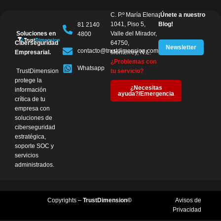
C. P.º María Elena
¡Únete a nuestro
1041, Piso 5,
Blog!
81 2140
Soluciones en
Valle del Mirador,
4800
Ciberseguridad
64750,
Newsletter
contacto@trustdimension.com
Empresarial.
Monterrey, N.L.
¿Problemas con
Whatsapp
TrustDimension
tu servicio?
protege la
¿Necesitas
información
ayuda?/Emergencia
crítica de tu
empresa con
soluciones de
ciberseguridad
estratégica,
soporte SOC y
servicios
administrados.
Copyrights –
TrustDimension©
Avisos de
Privacidad