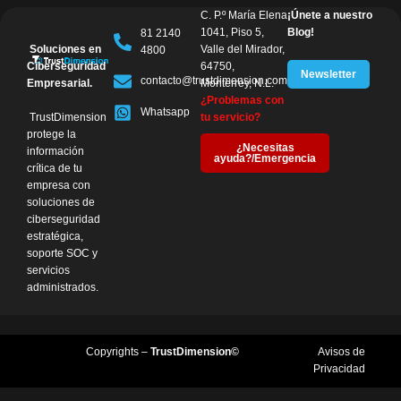
C. P.º María Elena
¡Únete a nuestro
1041, Piso 5,
Blog!
81 2140
Soluciones en
Valle del Mirador,
4800
Ciberseguridad
64750,
Newsletter
contacto@trustdimension.com
Empresarial.
Monterrey, N.L.
¿Problemas con
Whatsapp
TrustDimension
tu servicio?
protege la
¿Necesitas
información
ayuda?/Emergencia
crítica de tu
empresa con
soluciones de
ciberseguridad
estratégica,
soporte SOC y
servicios
administrados.
Copyrights –
TrustDimension©
Avisos de
Privacidad