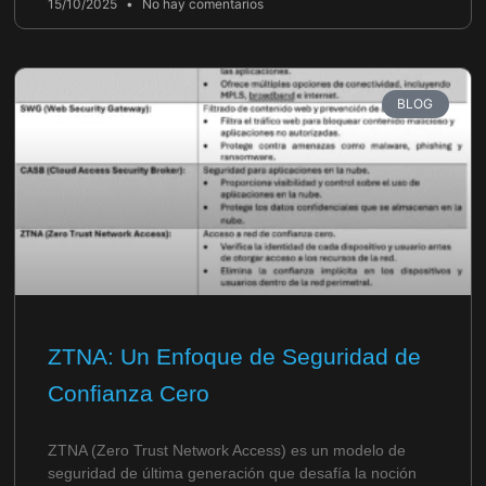
15/10/2025
No hay comentarios
BLOG
ZTNA: Un Enfoque de Seguridad de
Confianza Cero
ZTNA (Zero Trust Network Access) es un modelo de
seguridad de última generación que desafía la noción