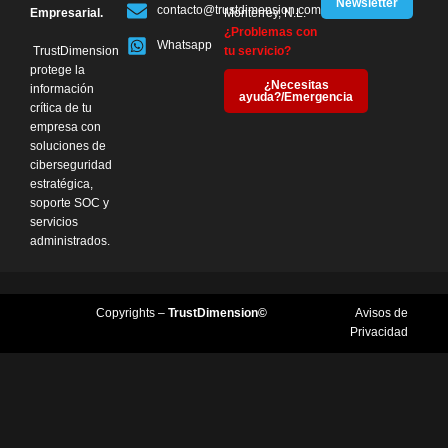
Newsletter
contacto@trustdimension.com
Empresarial.
Monterrey, N.L.
¿Problemas con
Whatsapp
TrustDimension
tu servicio?
protege la
¿Necesitas
información
ayuda?/Emergencia
crítica de tu
empresa con
soluciones de
ciberseguridad
estratégica,
soporte SOC y
servicios
administrados.
Copyrights –
TrustDimension©
Avisos de
Privacidad