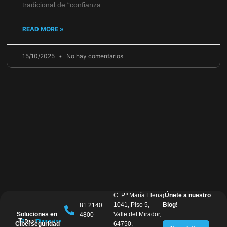
tradicional de “confianza
READ MORE »
15/10/2025
No hay comentarios
C. P.º María Elena
¡Únete a nuestro
1041, Piso 5,
Blog!
81 2140
Soluciones en
Valle del Mirador,
4800
Ciberseguridad
64750,